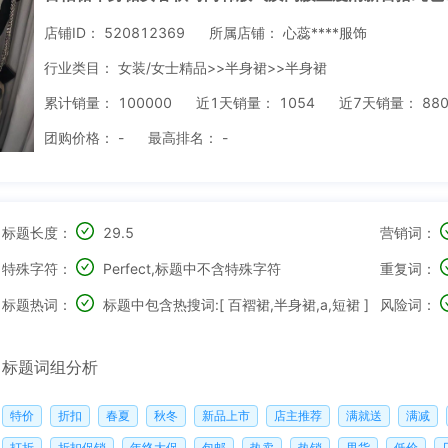
店铺ID：
520812369
所属店铺：
心蕊****服饰
行业类目：
女装/女士精品>>半身裙>>半身裙
累计销量：
100000
近1天销量：
1054
近7天销量：
88
团购价格：
-
最高排名：
-
标题长度：
29.5
营销词：
特殊字符：
Perfect,标题中不含特殊字符
重复词：
标题热词：
标题中包含热搜词:[ 百褶裙,半身裙,a,短裙 ]
风险词：
标题词组分析
特价
折扣
春夏
秋冬
新品上市
店主推荐
满就送
满减
打折
折扣促销
年终大促
包邮
热卖
热销
甩货
低价