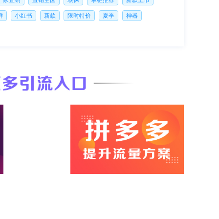
鲜
小红书
新款
限时特价
夏季
神器