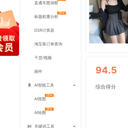
直通车图洞察
标题权重分析
DSR计算器
淘宝客订单查询
干货/视频
94.5
插件
AI智能工具
综合得分
AI抠图
AI绘图
关键词工具