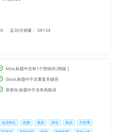
09
近30天销量：
39134
Nice,标题中含有1个营销词:[韩版 ]
Good,标题中不含重复关键词
恭喜你,标题中不含有风险词
会员有礼
优惠
甩卖
清仓
新品
打折季
厂家直销
直销全国
联保
掌柜推荐
新款上市