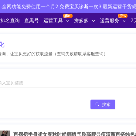
.全网功能免费使用一个月2.免费宝贝诊断一次3.最新运营干货
时排名查询
查黑号
运营工具
拼多多
运营服务
7
化
查询，让宝贝更好的获取流量（查询失败请联系客服查询）
搜索
百褶裙半身裙女春秋时尚韩版气质高腰显瘦清新百搭纯色