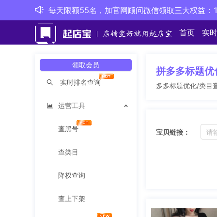
每天限额55名，加官网顾问微信领取三大权益：1
首页
实
领取会员
拼多多标题优
实时排名查询
多多标题优化/类目
运营工具
查黑号
宝贝链接：
查类目
降权查询
查上下架